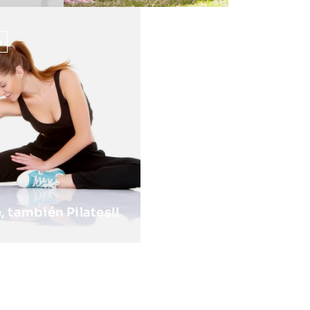
4
 también Pilates!!