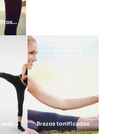
litos…
noviembre 19, 2024
rasas…
Brazos tonificados