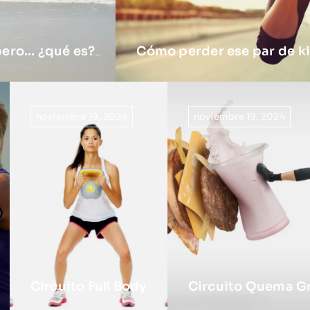
pero… ¿qué es?
Cómo perder ese par de ki
noviembre 19, 2024
noviembre 19, 2024
Circuito Full Body
Circuito Quema G