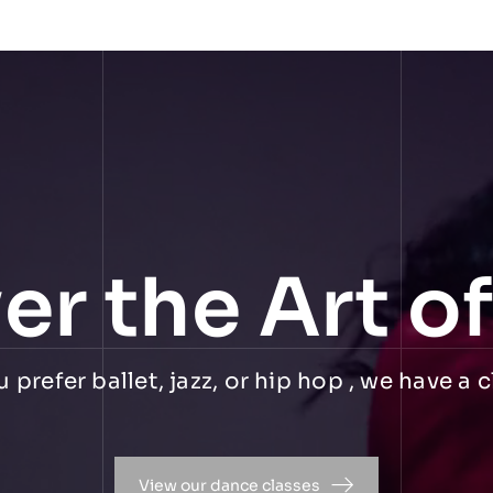
er the Art o
prefer ballet, jazz, or hip hop , we have a c
View our dance classes