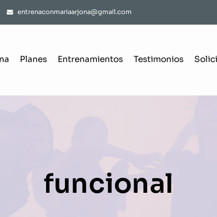
entrenaconmariaarjona@gmail.com
ona
Planes
Entrenamientos
Testimonios
Solic
funcional