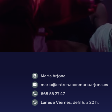
María Arjona
maria@entrenaconmariaarjona.es
668 56 27 47
Lunes a Viernes: de 8 h. a 20 h.