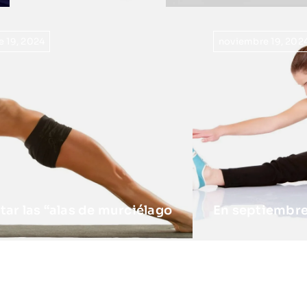
 19, 2024
noviembre 19, 202
tar las “alas de murciélago
En septiembre,