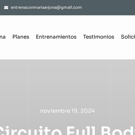
entrenaconmariaarjona@gmail.com
ona
Planes
Entrenamientos
Testimonios
Solic
noviembre 19, 2024
ircuito Full Bo