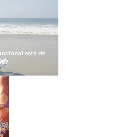
uncional está de
es?