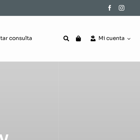
itar consulta
Mi cuenta
dy