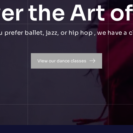
er the Art o
prefer ballet, jazz, or hip hop , we have a c
View our dance classes