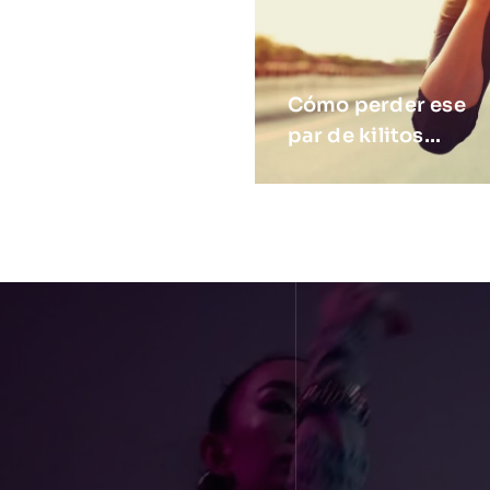
Cómo perder ese
par de kilitos…