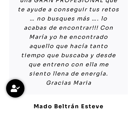
María y de lo chulas que eran
más) muy motivador y
María Arjona, decidí probar. Y
trabajar, sorprender,
Tiene esa capacidad de lograr
una GRAN PROFESIONAL que
entrenamiento termino
sus clases!!!! Hasta que por fin
aprendes de la gran
ya llevo la adrenalina M.
diversión y una excelente
que te superes en cada
te ayude a conseguir tus retos
cansada físicamente, pero
me decidí a hacer ese hueco
importancia de cuidarte, ya
Arjona en las venas. Encontré
persona y profesional.
entrenamiento. Tanto si te
… no busques más …. lo
llena de energía. Me
en la agenda para poder
no por estética sino por
la TRIADA PERFECTA: su
gusta el deporte como si
acabas de encontrar!!! Con
encantan!
entrenar 2 días a la semana!!!!!
salud. Yo siempre tenía
trabajo, su motivación y mi
quieres empezar los
María yo he encontrado
María José Escrig Antoni.
Con ella hago lo que he sido
dolores de espalda y desde
esfuerzo hicieron que
entrenamientos con Maria te
aquello que hacía tanto
Lorena Romero
incapaz de hacer sola!!!!
que entreno con ella, ya no
volvieran las ganas de retarme
van a encantar.
tiempo que buscaba y desde
Incapaz de hacer unos
tengo nada de dolor y también
día a día…Y nadie como ella
que entreno con ella me
abdominales, unas planchas,
es importante decir, q los
para retarte, que
siento llena de energía.
Zulema Herrero
unas pesas…. y con ella, su
resultados los voy notando
cañeraaaa!!!…ya me conoces
Gracias Maria
actitud, sus ánimos y su
día a día. María es una gran
un poquito y sabes que
alegría hacen que una hora
profesional, es pura vitalidad,
aprieto los dientes y hasta el
Mado Beltrán Esteve
pase volando!!!!! Gracias y a
¡los días que entreno con ella,
final…jajajaaaa!!! Gracias
seguir mucho tiempo!!!
empiezo el día lleno de
María por cruzarte en mi
energía y alegría! La conocí
camino!!!