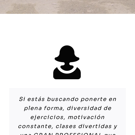
Solicitar consulta
Llevaba unos años haciendo
El entrenamiento con María
Me encanta el deporte, pero
Al Entrenar con María,
Con María el entrenamiento
Si estás buscando ponerte en
¡Entrenar con María Arjona es
running, pero me faltaba el
Arjona, es una pasada!!!
había llegado a un punto en
descubres q además de hacer
va más allá de hacer ejercicio.
plena forma, diversidad de
una pasada! Siempre sabe
complemento!!!! Todo el
Activo y dinámico (siempre
que la rutina me desmotivaba.
deporte hay muchas más
Es increíble la vitalidad y el
motivarte para que des lo
ejercicios, motivación
mundo me hablaba genial de
diferente, y siempre vas a
Por casualidad me hablaron de
cosas, motivación, ganas de
positivismo que te transmite.
constante, clases divertidas y
mejor de ti… Los días de