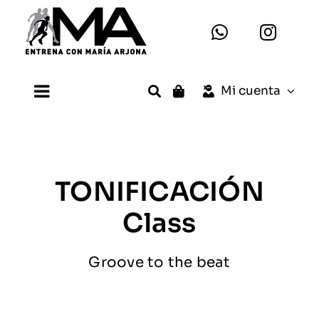
Saltar
al
contenido
Mi cuenta
Toggle
Navigation
Inicio
María Arjona
TONIFICACIÓN
Class
Planes
Groove to the beat
Entrenamientos
Testimonios