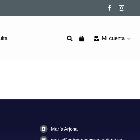
ulta
Mi cuenta
María Arjona
maria@entrenaconmariaarjona.es