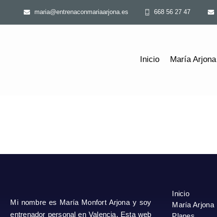
Saltar
maria@entrenaconmariaarjona.es
668 56 27 47
al
contenido
Inicio
María Arjona
Inicio
Mi nombre es María Monfort Arjona y soy
María Arjona
entrenador personal en Valencia. Esta web
Planes