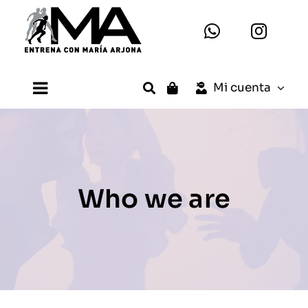
Saltar
al
contenido
Mi cuenta
Toggle
Navigation
Inicio
María Arjona
Who we are
Planes
Entrenamientos
Testimonios